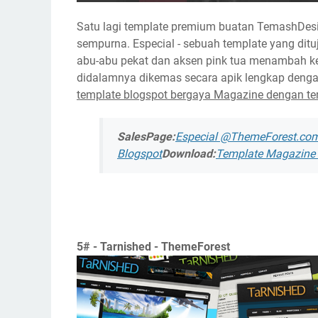
Satu lagi template premium buatan TemashDes
sempurna. Especial - sebuah template yang di
abu-abu pekat dan aksen pink tua menambah k
didalamnya dikemas secara apik lengkap deng
template blogspot bergaya Magazine dengan t
SalesPage:
Especial @ThemeForest.co
Blogspot
Download:
Template Magazine -
5# - Tarnished - ThemeForest