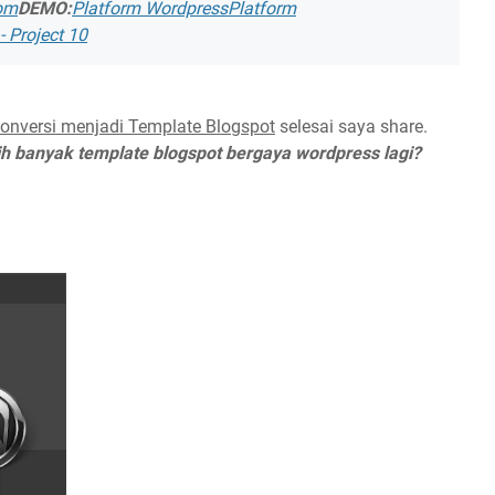
om
DEMO:
Platform Wordpress
Platform
 Project 10
onversi menjadi Template Blogspot
selesai saya share.
bih banyak template blogspot bergaya wordpress lagi?