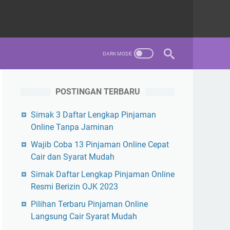
POSTINGAN TERBARU
Simak 3 Daftar Lengkap Pinjaman
Online Tanpa Jaminan
Wajib Coba 13 Pinjaman Online Cepat
Cair dan Syarat Mudah
Simak Daftar Lengkap Pinjaman Online
Resmi Berizin OJK 2023
Pilihan Terbaru Pinjaman Online
Langsung Cair Syarat Mudah