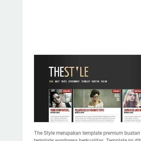
The Style merupakan template premium buatan
template wordpress berkualitas. Template ini dib