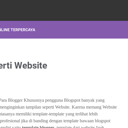
NLINE TERPERCAYA
rti Website
Para Blogger Khususnya pengguna Blogspot banyak yang
menginginkan tampilan seperti Website. Karena memang Website
biasanya memiliki template-template yang terlihat lebih
profesional jika di banding dengan template bawaan blogspot
sendiri yaitu
template blogger
, template dari website Jauh