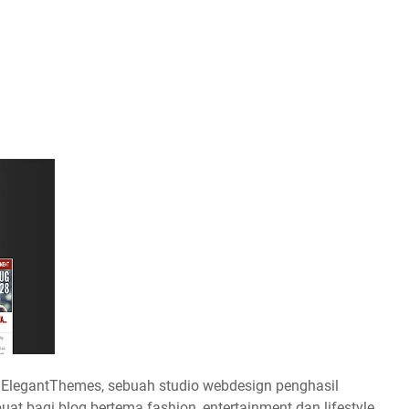
 ElegantThemes, sebuah studio webdesign penghasil
uat bagi blog bertema fashion, entertainment dan lifestyle.