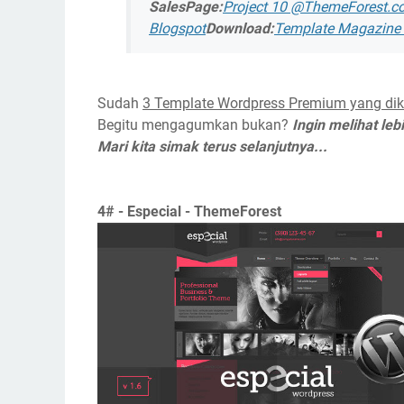
SalesPage:
Project 10 @ThemeForest.c
Blogspot
Download:
Template Magazine -
Sudah
3 Template Wordpress Premium yang dik
Begitu mengagumkan bukan?
Ingin melihat le
Mari kita simak terus selanjutnya...
4# - Especial - ThemeForest