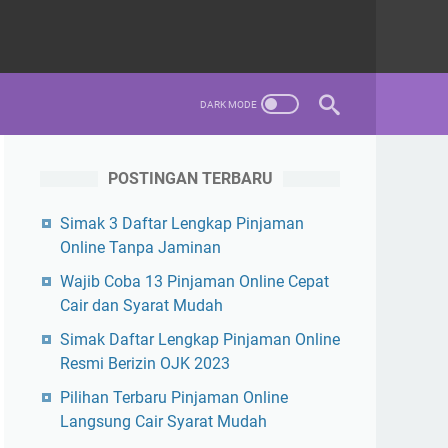
POSTINGAN TERBARU
Simak 3 Daftar Lengkap Pinjaman
Online Tanpa Jaminan
Wajib Coba 13 Pinjaman Online Cepat
Cair dan Syarat Mudah
Simak Daftar Lengkap Pinjaman Online
Resmi Berizin OJK 2023
Pilihan Terbaru Pinjaman Online
Langsung Cair Syarat Mudah