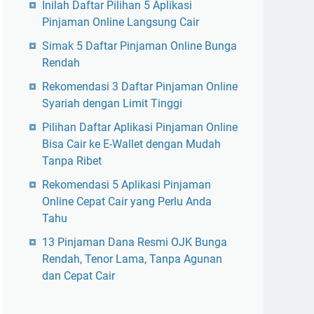
Inilah Daftar Pilihan 5 Aplikasi
Pinjaman Online Langsung Cair
Simak 5 Daftar Pinjaman Online Bunga
Rendah
Rekomendasi 3 Daftar Pinjaman Online
Syariah dengan Limit Tinggi
Pilihan Daftar Aplikasi Pinjaman Online
Bisa Cair ke E-Wallet dengan Mudah
Tanpa Ribet
Rekomendasi 5 Aplikasi Pinjaman
Online Cepat Cair yang Perlu Anda
Tahu
13 Pinjaman Dana Resmi OJK Bunga
Rendah, Tenor Lama, Tanpa Agunan
dan Cepat Cair