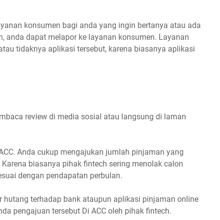
layanan konsumen bagi anda yang ingin bertanya atau ada
ah, anda dapat melapor ke layanan konsumen. Layanan
tau tidaknya aplikasi tersebut, karena biasanya aplikasi
baca review di media sosial atau langsung di laman
 di ACC. Anda cukup mengajukan jumlah pinjaman yang
arena biasanya pihak fintech sering menolak calon
 sesuai dengan pendapatan perbulan.
 hutang terhadap bank ataupun aplikasi pinjaman online
da pengajuan tersebut Di ACC oleh pihak fintech.