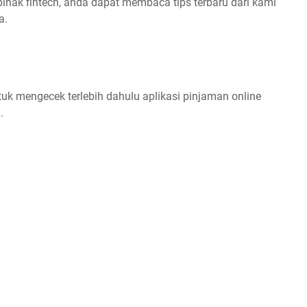
pihak fintech, anda dapat membaca tips terbaru dari kami
a.
uk mengecek terlebih dahulu aplikasi pinjaman online
.