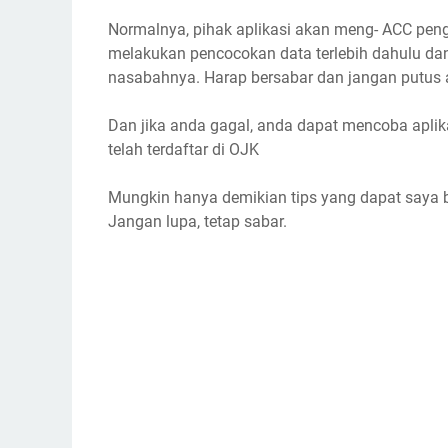
Normalnya, pihak aplikasi akan meng- ACC pe
melakukan pencocokan data terlebih dahulu dan
nasabahnya. Harap bersabar dan jangan putus 
Dan jika anda gagal, anda dapat mencoba aplika
telah terdaftar di OJK
Mungkin hanya demikian tips yang dapat saya b
Jangan lupa, tetap sabar.